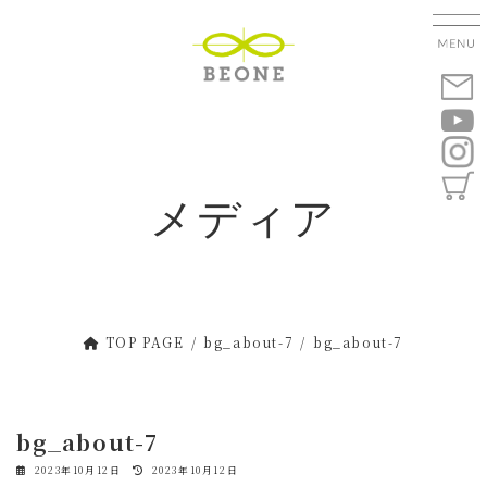
コ
ナ
ン
ビ
テ
ゲ
ン
ー
ツ
シ
へ
ョ
ス
ン
キ
に
メディア
ッ
移
プ
動
TOP PAGE
bg_about-7
bg_about-7
bg_about-7
最
2023年10月12日
2023年10月12日
終