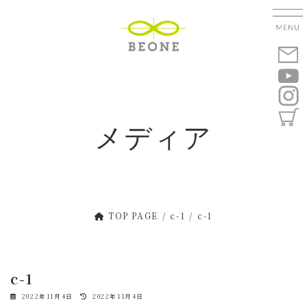
コ
ナ
ン
ビ
テ
ゲ
ン
ー
ツ
シ
へ
ョ
ス
ン
キ
に
メディア
ッ
移
プ
動
TOP PAGE
c-1
c-1
c-1
最
2022年11月4日
2022年11月4日
終