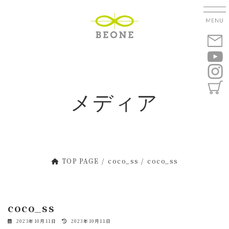
コ
ナ
ン
ビ
テ
ゲ
ン
ー
ツ
シ
へ
ョ
ス
ン
キ
に
メディア
ッ
移
プ
動
TOP PAGE
coco_ss
coco_ss
coco_ss
最
2023年10月11日
2023年10月11日
終