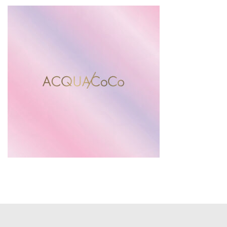
更
新
日
時
: