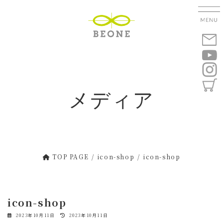
コ
ナ
ン
ビ
テ
ゲ
ン
ー
ツ
シ
へ
ョ
ス
ン
キ
に
メディア
ッ
移
プ
動
TOP PAGE
icon-shop
icon-shop
icon-shop
最
2023年10月11日
2023年10月11日
終