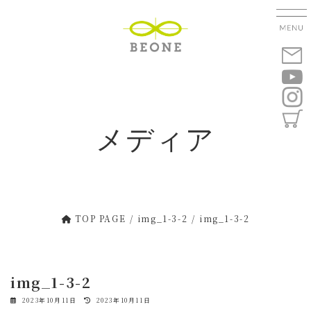
コ
ナ
ン
ビ
テ
ゲ
ン
ー
ツ
シ
へ
ョ
ス
ン
キ
に
メディア
ッ
移
プ
動
TOP PAGE
img_1-3-2
img_1-3-2
img_1-3-2
最
2023年10月11日
2023年10月11日
終