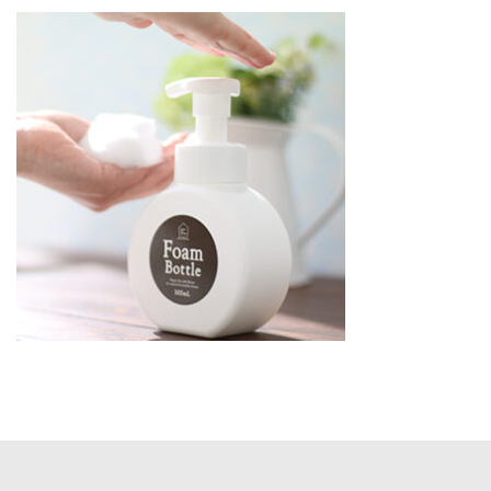
更
新
日
時
: