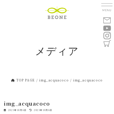
コ
ナ
ン
ビ
テ
ゲ
ン
ー
ツ
シ
へ
ョ
ス
ン
キ
に
メディア
ッ
移
プ
動
TOP PAGE
img_acquacoco
img_acquacoco
img_acquacoco
最
2023年10月6日
2023年10月6日
終