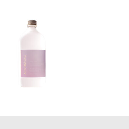
更
新
日
時
: