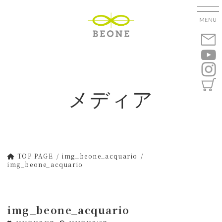
コ
ナ
ン
ビ
テ
ゲ
ン
ー
ツ
シ
へ
ョ
ス
ン
キ
に
メディア
ッ
移
プ
動
TOP PAGE
img_beone_acquario
img_beone_acquario
img_beone_acquario