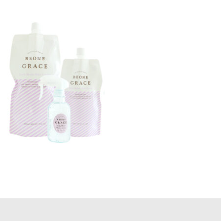
更
新
日
時
: