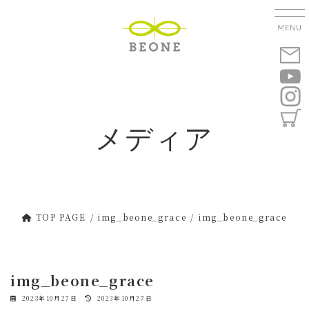
コ
ナ
ン
ビ
テ
ゲ
ン
ー
ツ
シ
へ
ョ
ス
ン
キ
に
メディア
ッ
移
プ
動
TOP PAGE
img_beone_grace
img_beone_grace
img_beone_grace
最
2023年10月27日
2023年10月27日
終