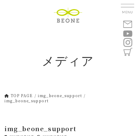
コ
ナ
ン
ビ
テ
ゲ
ン
ー
ツ
シ
へ
ョ
ス
ン
キ
に
メディア
ッ
移
プ
動
TOP PAGE
img_beone_support
img_beone_support
img_beone_support