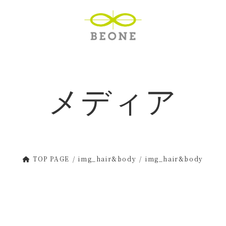
メディア
TOP PAGE
img_hair&body
img_hair&body