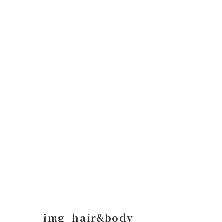
コ
ナ
ン
ビ
テ
ゲ
ン
ー
ツ
シ
へ
ョ
ス
ン
キ
に
ッ
移
プ
動
img_hair&body