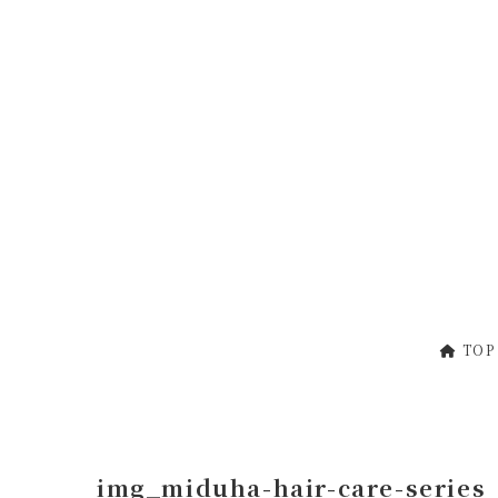
コ
ナ
ン
ビ
テ
ゲ
ン
ー
ツ
シ
へ
ョ
ス
ン
キ
に
ッ
移
プ
動
TOP
img_miduha-hair-care-series