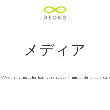
メディア
 PAGE
img_miduha-hair-care-series
img_miduha-hair-care