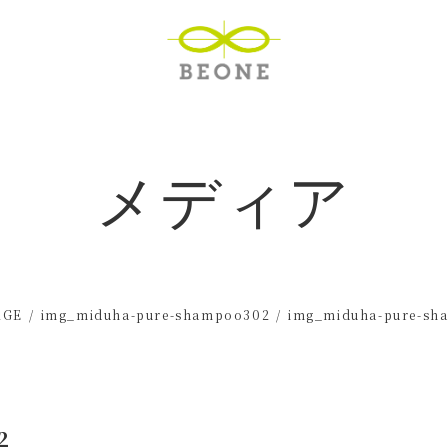
メディア
AGE
img_miduha-pure-shampoo302
img_miduha-pure-sh
2