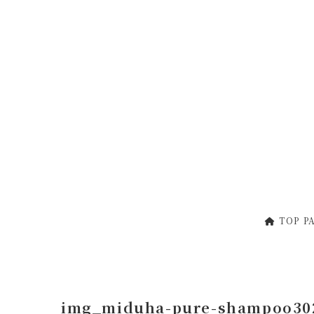
コ
ナ
ン
ビ
テ
ゲ
ン
ー
ツ
シ
へ
ョ
ス
ン
キ
に
ッ
移
プ
動
TOP P
img_miduha-pure-shampoo30