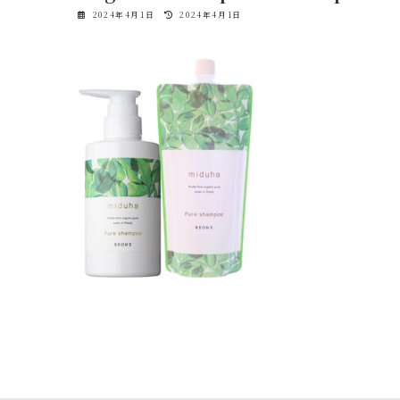
最
2024年4月1日
2024年4月1日
終
更
新
日
時
: