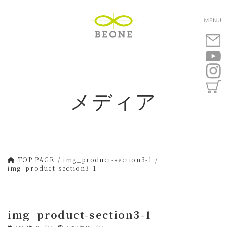
コ
ナ
ン
ビ
テ
ゲ
ン
ー
ツ
シ
へ
ョ
ス
ン
キ
に
メディア
ッ
移
プ
動
TOP PAGE
img_product-section3-1
img_product-section3-1
img_product-section3-1