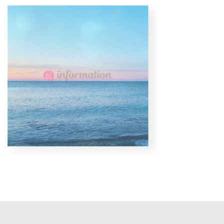
更
新
日
時
: