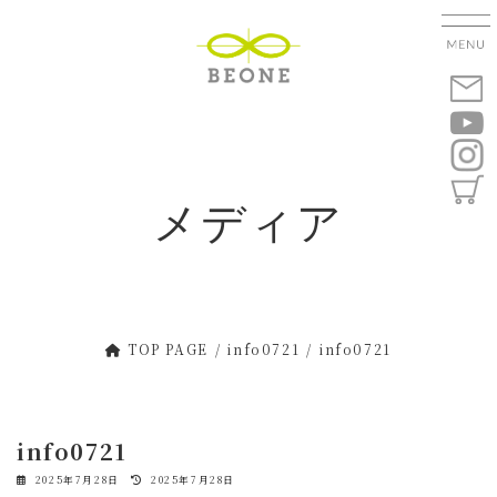
コ
ナ
ン
ビ
テ
ゲ
ン
ー
ツ
シ
へ
ョ
ス
ン
キ
に
メディア
ッ
移
プ
動
TOP PAGE
info0721
info0721
info0721
最
2025年7月28日
2025年7月28日
終