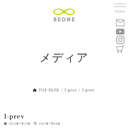
コ
ナ
ン
ビ
テ
ゲ
ン
ー
ツ
シ
へ
ョ
ス
ン
キ
に
メディア
ッ
移
プ
動
TOP PAGE
l-prev
l-prev
l-prev
最
2022年7月26日
2022年7月26日
終