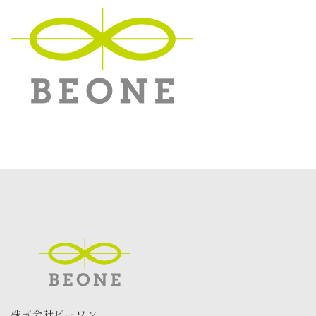
更
新
日
時
:
株式会社ビーワン