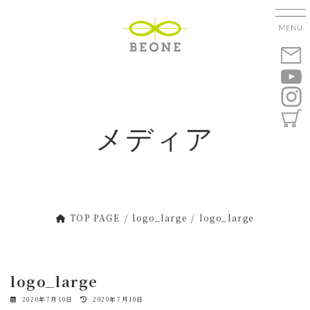
コ
ナ
ン
ビ
テ
ゲ
ン
ー
ツ
シ
へ
ョ
ス
ン
キ
に
メディア
ッ
移
プ
動
TOP PAGE
logo_large
logo_large
logo_large
最
2020年7月10日
2020年7月10日
終