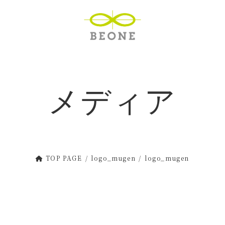
メディア
TOP PAGE
logo_mugen
logo_mugen