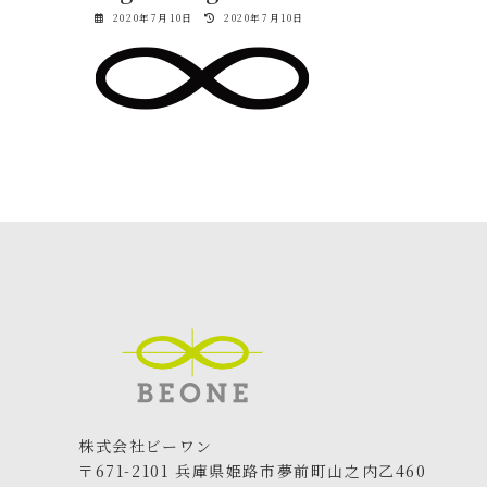
最
2020年7月10日
2020年7月10日
終
更
新
日
時
:
株式会社ビーワン
〒671-2101 兵庫県姫路市夢前町山之内乙460