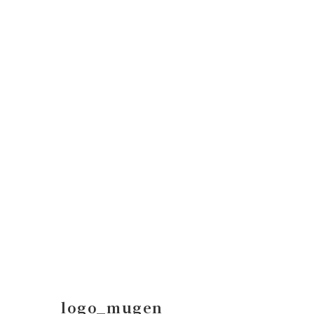
コ
ナ
ン
ビ
テ
ゲ
ン
ー
ツ
シ
へ
ョ
ス
ン
キ
に
ッ
移
プ
動
logo_mugen