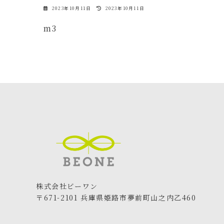
最
2023年10月11日
2023年10月11日
終
更
m3
新
日
時
:
株式会社ビーワン
〒671-2101 兵庫県姫路市夢前町山之内乙460