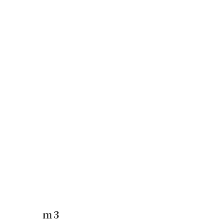
コ
ナ
ン
ビ
テ
ゲ
ン
ー
ツ
シ
へ
ョ
ス
ン
キ
に
ッ
移
プ
動
m3