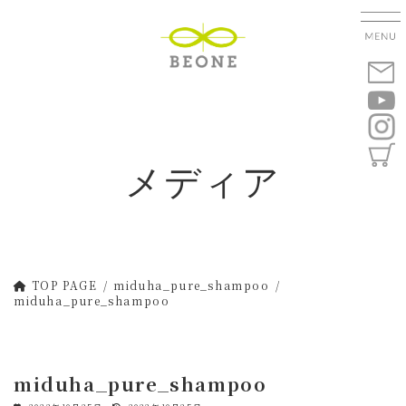
コ
ナ
ン
ビ
テ
ゲ
ン
ー
ツ
シ
へ
ョ
ス
ン
キ
に
メディア
ッ
移
プ
動
TOP PAGE
miduha_pure_shampoo
miduha_pure_shampoo
miduha_pure_shampoo