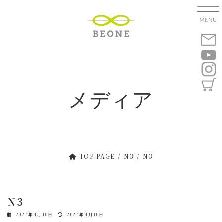
コ
ナ
ン
ビ
テ
ゲ
ン
ー
ツ
シ
へ
ョ
ス
ン
キ
に
メディア
ッ
移
プ
動
TOP PAGE
N3
N3
N3
最
2024年4月10日
2024年4月10日
終