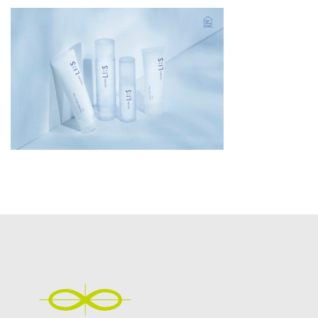
更
新
日
時
: