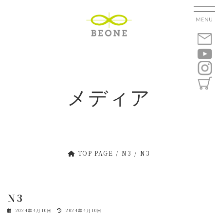
コ
ナ
ン
ビ
テ
ゲ
ン
ー
ツ
シ
へ
ョ
ス
ン
キ
に
メディア
ッ
移
プ
動
TOP PAGE
N3
N3
N3
最
2024年4月10日
2024年4月10日
終