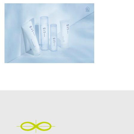
更
新
日
時
: