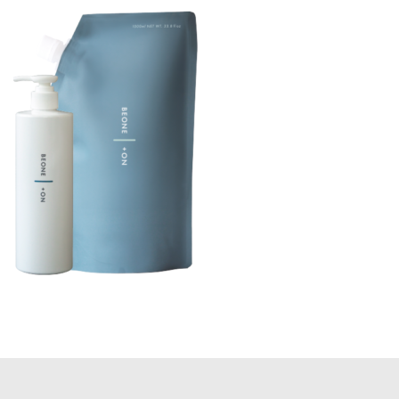
更
新
日
時
: