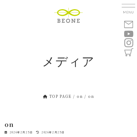
コ
ナ
ン
ビ
テ
ゲ
ン
ー
ツ
シ
へ
ョ
ス
ン
キ
に
メディア
ッ
移
プ
動
TOP PAGE
on
on
on
最
2026年2月25日
2026年2月25日
終