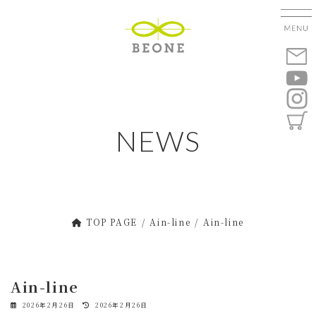
コ
ナ
ン
ビ
テ
ゲ
ン
ー
ツ
シ
へ
ョ
ス
ン
キ
に
NEWS
ッ
移
プ
動
TOP PAGE
Ain-line
Ain-line
Ain-line
最
2026年2月26日
2026年2月26日
終