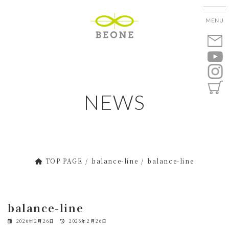
コ
ナ
ン
ビ
テ
ゲ
ン
ー
ツ
シ
へ
ョ
ス
ン
キ
に
NEWS
ッ
移
プ
動
TOP PAGE
balance-line
balance-line
balance-line
最
2026年2月26日
2026年2月26日
終