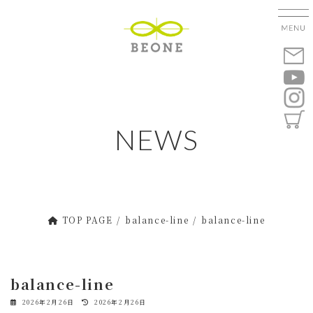
コ
ナ
ン
ビ
テ
ゲ
ン
ー
ツ
シ
へ
ョ
ス
ン
キ
に
NEWS
ッ
移
プ
動
TOP PAGE
balance-line
balance-line
balance-line
最
2026年2月26日
2026年2月26日
終