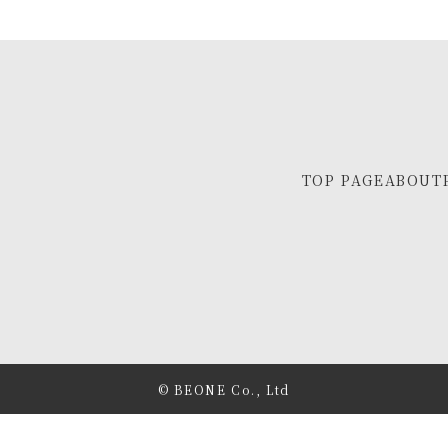
TOP PAGE
ABOUT
© BEONE Co., Ltd