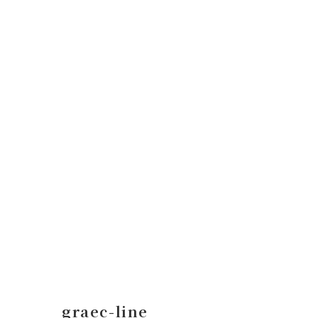
コ
ナ
ン
ビ
テ
ゲ
ン
ー
ツ
シ
へ
ョ
ス
ン
キ
に
ッ
移
プ
動
graec-line