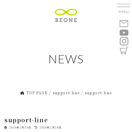
コ
ナ
ン
ビ
テ
ゲ
ン
ー
ツ
シ
へ
ョ
ス
ン
キ
に
NEWS
ッ
移
プ
動
TOP PAGE
support-line
support-line
support-line
最
2026年2月26日
2026年2月26日
終