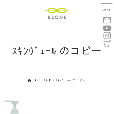
コ
ナ
ン
ビ
テ
ゲ
ン
ー
ツ
シ
へ
ョ
ス
ン
キ
に
ｽｷﾝｳﾞｪｰﾙ のコピー
ッ
移
プ
動
TOP PAGE
ｽｷﾝｳﾞｪｰﾙ のコピー