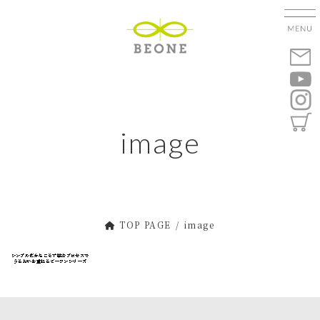
コ
ナ
ン
ビ
テ
ゲ
ン
ー
ツ
シ
へ
ョ
ス
ン
キ
に
image
ッ
移
プ
動
TOP PAGE
image