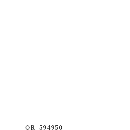
コ
ナ
ン
ビ
テ
ゲ
ン
ー
ツ
シ
へ
ョ
ス
ン
キ
に
ッ
移
プ
動
QR_594950