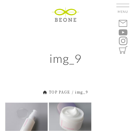
コ
ナ
ン
ビ
テ
ゲ
ン
ー
ツ
シ
へ
ョ
ス
ン
キ
に
img_9
ッ
移
プ
動
TOP PAGE
img_9