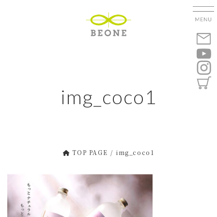
コ
ナ
ン
ビ
テ
ゲ
ン
ー
ツ
シ
へ
ョ
ス
ン
キ
に
img_coco1
ッ
移
プ
動
TOP PAGE
img_coco1