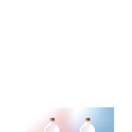
コ
ナ
ン
ビ
テ
ゲ
ン
ー
ツ
シ
へ
ョ
ス
ン
キ
に
ッ
移
プ
動