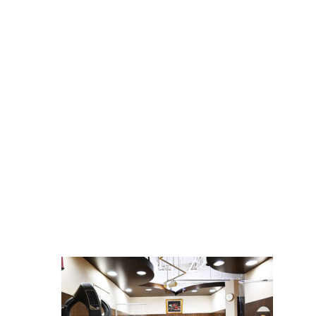
コ
ナ
ン
ビ
テ
ゲ
ン
ー
ツ
シ
へ
ョ
ス
ン
キ
に
ッ
移
プ
動