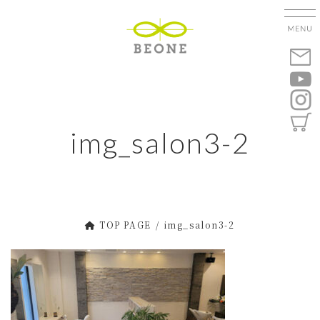
コ
ナ
ン
ビ
テ
ゲ
ン
ー
ツ
シ
へ
ョ
ス
ン
キ
に
img_salon3-2
ッ
移
プ
動
TOP PAGE
img_salon3-2