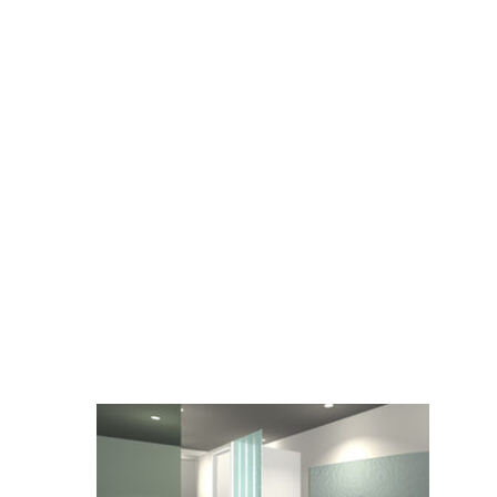
コ
ナ
ン
ビ
テ
ゲ
ン
ー
ツ
シ
へ
ョ
ス
ン
キ
に
ッ
移
プ
動