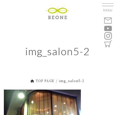
コ
ナ
ン
ビ
テ
ゲ
ン
ー
ツ
シ
へ
ョ
ス
ン
キ
に
img_salon5-2
ッ
移
プ
動
TOP PAGE
img_salon5-2