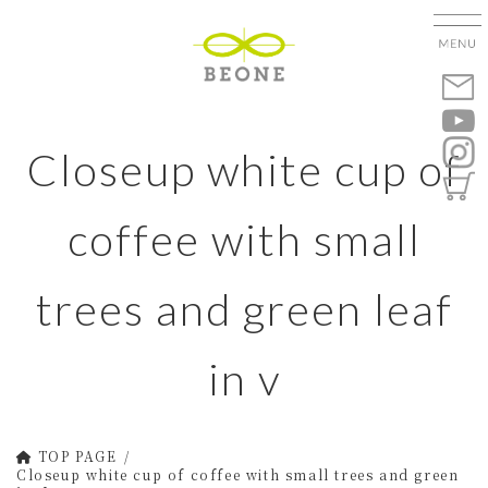
コ
ナ
ン
ビ
テ
ゲ
ン
ー
ツ
シ
へ
ョ
Closeup white cup of
ス
ン
キ
に
ッ
移
coffee with small
プ
動
trees and green leaf
in v
TOP PAGE
Closeup white cup of coffee with small trees and green