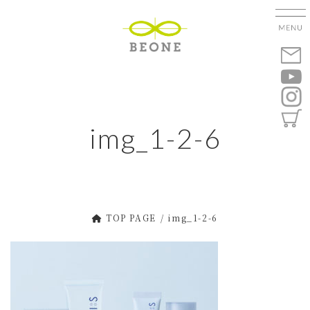
コ
ナ
ン
ビ
テ
ゲ
ン
ー
ツ
シ
へ
ョ
ス
ン
キ
に
img_1-2-6
ッ
移
プ
動
TOP PAGE
img_1-2-6