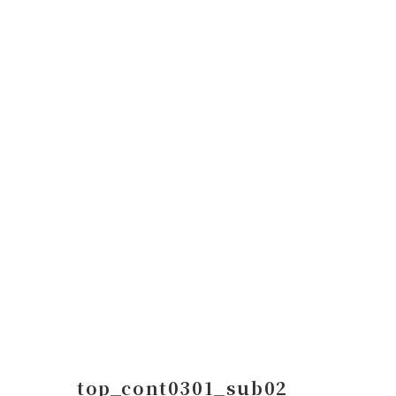
コ
ナ
ン
ビ
テ
ゲ
ン
ー
ツ
シ
へ
ョ
ス
ン
キ
に
ッ
移
プ
動
top_cont0301_sub02