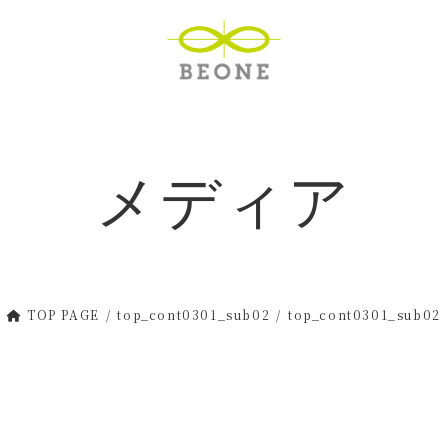
メディア
TOP PAGE
top_cont0301_sub02
top_cont0301_sub02