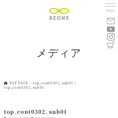
コ
ナ
ン
ビ
テ
ゲ
ン
ー
ツ
シ
へ
ョ
ス
ン
キ
に
メディア
ッ
移
プ
動
TOP PAGE
top_cont0302_sub01
top_cont0302_sub01
top_cont0302_sub01