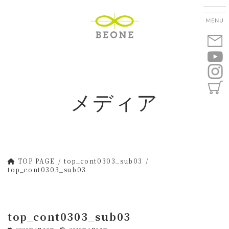
コ
ナ
ン
ビ
テ
ゲ
ン
ー
ツ
シ
へ
ョ
ス
ン
キ
に
メディア
ッ
移
プ
動
TOP PAGE
top_cont0303_sub03
top_cont0303_sub03
top_cont0303_sub03