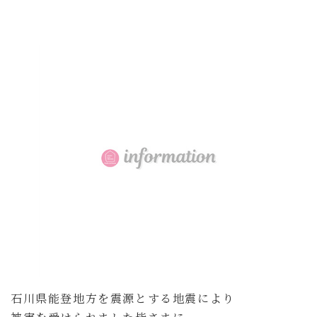
更
新
日
時
:
石川県能登地方を震源とする地震により