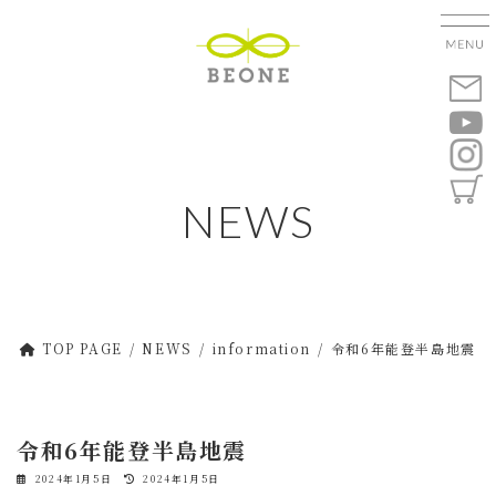
コ
ナ
ン
ビ
テ
ゲ
ン
ー
ツ
シ
へ
ョ
ス
ン
キ
に
NEWS
ッ
移
プ
動
TOP PAGE
NEWS
information
令和6年能登半島地震
令和6年能登半島地震
最
2024年1月5日
2024年1月5日
終