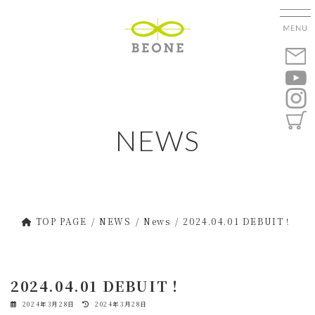
コ
ナ
ン
ビ
テ
ゲ
ン
ー
ツ
シ
へ
ョ
ス
ン
キ
に
NEWS
ッ
移
プ
動
TOP PAGE
NEWS
News
2024.04.01 DEBUIT！
2024.04.01 DEBUIT！
最
2024年3月28日
2024年3月28日
終