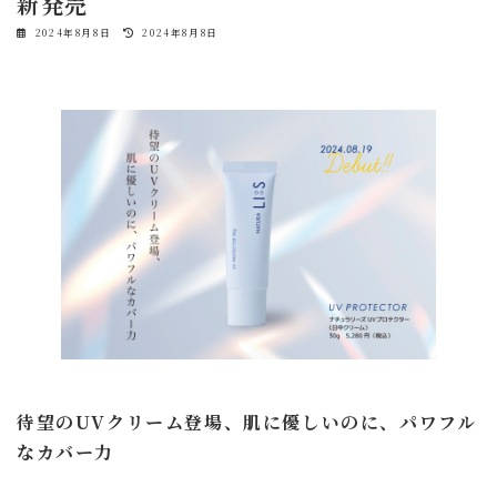
新発売
最
2024年8月8日
2024年8月8日
終
更
新
日
時
:
待望のUVクリーム登場、肌に優しいのに、パワフル
なカバー力