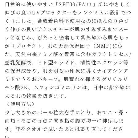
日常的に使いやすい「SPF30/PA++」肌にやさしく
伸びの良いUVプロテクターをノンケミカル設計でつ
くりました。合成着色料不使用なのにほんのり色づ
く伸びの良いテクスチャーが肌のすみずみまでスー
ッとなじみ、ぴたっと密着して紫外線から肌をしっ
かりプロテクト。肌の天然保湿因子（NMF)に似
た、天然由来アミノ酸を豊富に含むガラクトミセス/
豆乳発酵液、ヒト型セラミド、植物性スクワラン等
の保湿成分や、肌を明るい印象に導くナイアシンア
ミドでうるおいキープ。肌荒れを抑えるグリチルリ
チン酸2K、スフィンゴミエリンは、日中の紫外線に
よる肌の乾燥を防ぎます。
〈使用方法〉
少し大きめのパール粒大を手にとり、おでこ・鼻・
両頬・あごの５点に置き指の腹で均一に伸ばしま
す。汗をタオルで拭いたあとは塗り直してくださ
い。