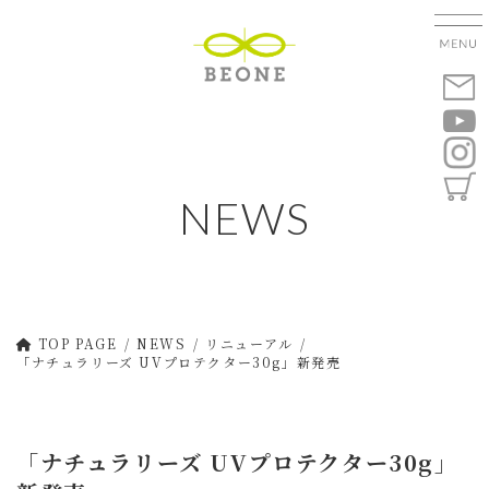
コ
ナ
ン
ビ
テ
ゲ
ン
ー
ツ
シ
へ
ョ
ス
ン
キ
に
NEWS
ッ
移
プ
動
TOP PAGE
NEWS
リニューアル
「ナチュラリーズ UVプロテクター30g」新発売
「ナチュラリーズ UVプロテクター30g」