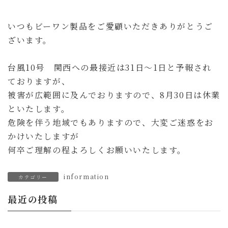
更
新
日
いつもビーワン製品をご愛顧いただきありがとうご
時
:
ざいます。
台風10号 関西への最接近は31日～1日と予報され
ておりますが、
被害が広範囲に及んでおりますので、8月30日は休業
といたします。
危険を伴う地域でもありますので、大変ご迷惑をお
かけいたしますが
何卒ご理解の程よろしくお願いいたします。
information
カテゴリー
最近の投稿