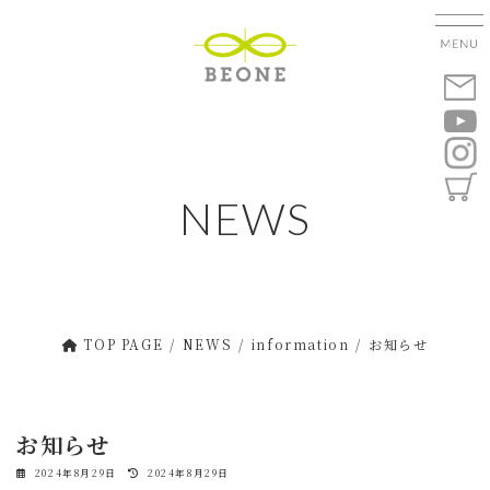
コ
ナ
ン
ビ
テ
ゲ
ン
ー
ツ
シ
へ
ョ
ス
ン
キ
に
NEWS
ッ
移
プ
動
TOP PAGE
NEWS
information
お知らせ
お知らせ
最
2024年8月29日
2024年8月29日
終