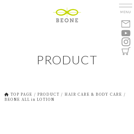
コ
ナ
ン
ビ
テ
ゲ
ン
ー
ツ
シ
へ
ョ
ス
ン
キ
に
PRODUCT
ッ
移
プ
動
TOP PAGE
PRODUCT
HAIR CARE & BODY CARE
BEONE ALL in LOTION