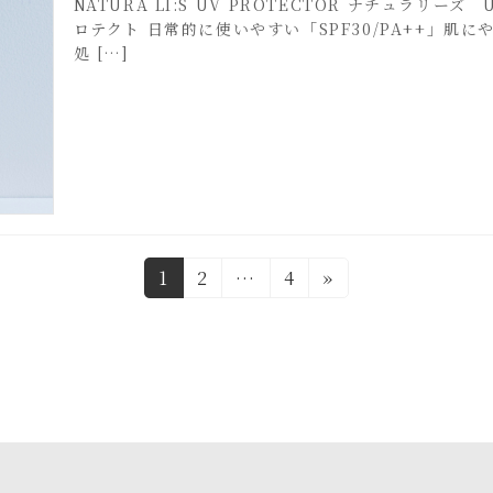
NATURA LI:S UV PROTECTOR ナチュラ
ロテクト 日常的に使いやすい「SPF30/PA++」肌
処 […]
固
固
固
1
2
…
4
»
定
定
定
ペ
ペ
ペ
ー
ー
ー
ジ
ジ
ジ