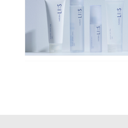
投
稿
ナ
ビ
ゲ