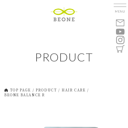
コ
ナ
ン
ビ
テ
ゲ
ン
ー
ツ
シ
へ
ョ
ス
ン
キ
に
PRODUCT
ッ
移
プ
動
TOP PAGE
PRODUCT
HAIR CARE
BEONE BALANCE R