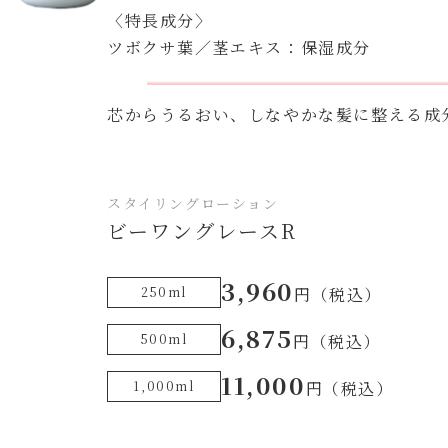
〈特長成分〉
ツボクサ葉／茎エキス：保湿成分
芯からうるおい、しなやかな髪に整える成
スタイリングローション
ビーワングレースR
3,960
250ml
円（税込）
6,875
500ml
円（税込）
11,000
1,000ml
円（税込）